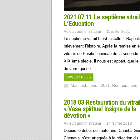
2021 07 11 Le septième vitrail
L’Education
Auteur:
administrateur
11 juillet 2021
Le septième vitrail Il est installé ! Rappe
brièvement l’histoire. Après la remise en é
vitraux de Basile Louineau de la seconde 
XIX ème siècle, il nous est apparu que l
de verre qui se…
SAVOIR PLUS
Manifestations - 2021
,
Restaurations 
2018 03 Restauration du vitrai
« Vase spirituel Insigne de la
dévotion »
Auteur:
administrateur
14 février 2018
Depuis le début de l’automne, Chantal Go
Cheneval s’est attaquée à la réfection du