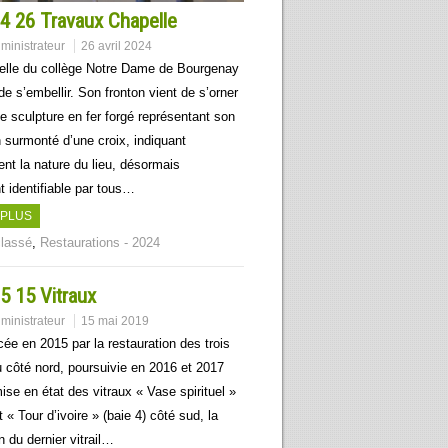
4 26 Travaux Chapelle
ministrateur
26 avril 2024
lle du collège Notre Dame de Bourgenay
de s’embellir. Son fronton vient de s’orner
le sculpture en fer forgé représentant son
 surmonté d’une croix, indiquant
nt la nature du lieu, désormais
t identifiable par tous…
 PLUS
lassé
,
Restaurations - 2024
5 15 Vitraux
ministrateur
15 mai 2019
 en 2015 par la restauration des trois
u côté nord, poursuivie en 2016 et 2017
mise en état des vitraux « Vase spirituel »
t « Tour d’ivoire » (baie 4) côté sud, la
n du dernier vitrail…