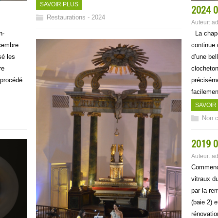
SAVOIR PLUS
2024 0
Restaurations - 2024
Auteur:
ad
n-
La chape
cembre
continue 
sé les
d’une bel
re
clocheton
 procédé
préciséme
facilemen
SAVOIR
Non c
2019 0
Auteur:
ad
Commencée
vitraux d
par la re
(baie 2) e
rénovatio