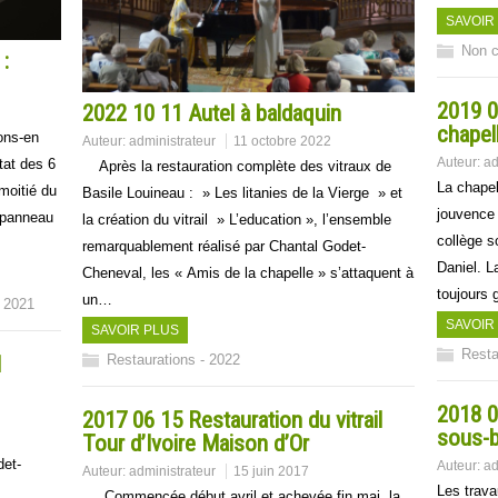
SAVOIR
Non c
 :
2019 0
2022 10 11 Autel à baldaquin
chapel
lons-en
Auteur:
administrateur
11 octobre 2022
Auteur:
ad
tat des 6
Après la restauration complète des vitraux de
La chapel
moitié du
Basile Louineau : » Les litanies de la Vierge » et
jouvence 
e panneau
la création du vitrail » L’education », l’ensemble
collège s
remarquablement réalisé par Chantal Godet-
Daniel. L
Cheneval, les « Amis de la chapelle » s’attaquent à
toujours 
un…
- 2021
SAVOIR
SAVOIR PLUS
Resta
l
Restaurations - 2022
2018 0
2017 06 15 Restauration du vitrail
sous-
Tour d’Ivoire Maison d’Or
det-
Auteur:
ad
Auteur:
administrateur
15 juin 2017
Les trava
Commencée début avril et achevée fin mai, la