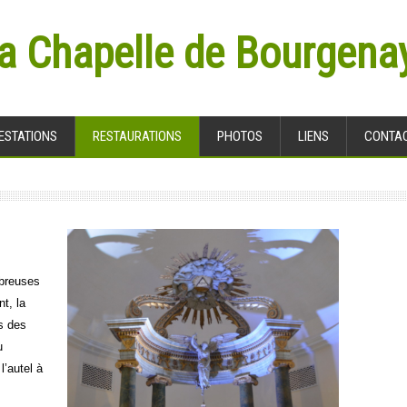
la Chapelle de Bourgena
ESTATIONS
RESTAURATIONS
PHOTOS
LIENS
CONTA
mbreuses
t, la
es des
u
l’autel à