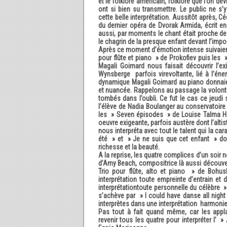
et le folklore américain, folklore que l’on de
ont si bien su transmettre. Le public ne 
cette belle interprétation. Aussitôt après, Cé
du dernier opéra de Dvorak Armida, écrit en 
aussi, par moments le chant était proche de l
le chagrin de la presque enfant devant l’impos
Après ce moment d’émotion intense suivaien
pour flûte et piano » de Prokofiev puis les 
Magali Goimard nous faisait découvrir l’e
Wynsberge parfois virevoltante, lié à l’én
dynamique Magali Goimard au piano donnaien
et nuancée. Rappelons au passage la volont
tombés dans l’oubli. Ce fut le cas ce jeudi 
l’élève de Nadia Boulanger au conservatoire
les » Seven épisodes » de Louise Talma Hél
oeuvre exigeante, parfois austère dont l’altist
nous interpréta avec tout le talent qui la c
été » et » Je ne suis que cet enfant » don
richesse et la beauté.
A la reprise, les quatre complices d’un soir n
d’Amy Beach, compositrice là aussi découvert
Trio pour flûte, alto et piano » de Boh
interprétation toute empreinte d’entrain et 
interprétationtoute personnelle du célèbre 
s’achève par » I could have danse all night 
interprètes dans une interprétation harmoni
Pas tout à fait quand même, car les appla
revenir tous les quatre pour interpréter l’ »