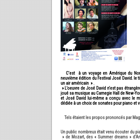
C’est à un voyage en Amérique du Nord,
neuvième édition du Festival José David. le 
un air américain » .
» L’oeuvre de José David n’est pas étrangère
joué sa musique au Carnegie Hall de New-York
et José David lui-même a conçu avec le
m
dédiée à un choix de sonates pour piano et vi
Tels étaient les propos prononcés par Magal
Un public nombreux était venu écouter du pia
» de Mozart, des « Summer dreams » d’Am