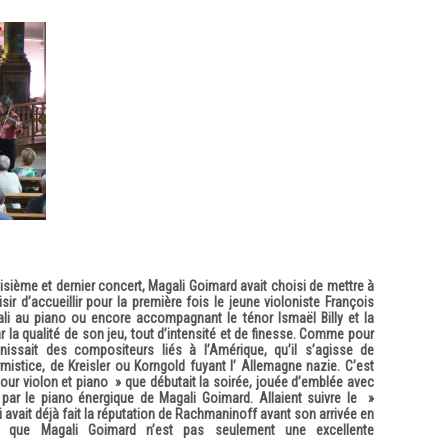
oisième et dernier concert, Magali Goimard avait choisi de mettre à
aisir d’accueillir pour la première fois le jeune violoniste François
ali au piano ou encore accompagnant le ténor Ismaël Billy et la
r la qualité de son jeu, tout d’intensité et de finesse. Comme pour
nissait des compositeurs liés à l’Amérique, qu’il s’agisse de
mistice, de Kreisler ou Korngold fuyant l’ Allemagne nazie. C’est
ur violon et piano » que débutait la soirée, jouée d’emblée avec
 par le piano énergique de Magali Goimard. Allaient suivre le »
avait déjà fait la réputation de Rachmaninoff avant son arrivée en
s que Magali Goimard n’est pas seulement une excellente