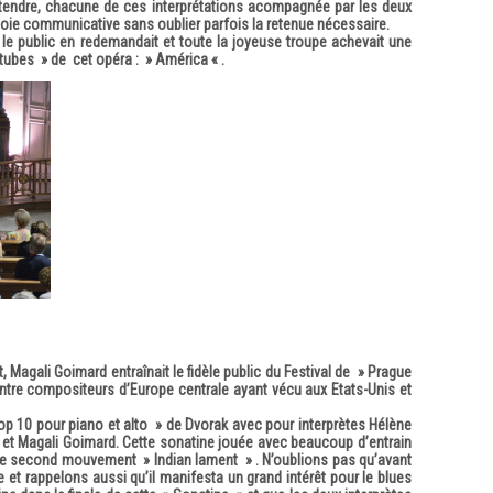
tendre, chacune de ces interprétations acompagnée par les deux
 joie communicative sans oublier parfois la retenue nécessaire.
 le public en redemandait et toute la joyeuse troupe achevait une
 tubes » de cet opéra : » América « .
agali Goimard entraînait le fidèle public du Festival de » Prague
 entre compositeurs d’Europe centrale ayant vécu aux Etats-Unis et
p 10 pour piano et alto » de Dvorak avec pour interprètes Hélène
 et Magali Goimard. Cette sonatine jouée avec beaucoup d’entrain
 le second mouvement » Indian lament » . N’oublions pas qu’avant
e et rappelons aussi qu’il manifesta un grand intérêt pour le blues