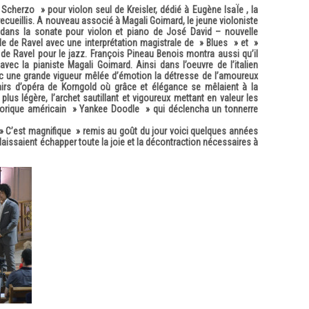
/ Scherzo » pour violon seul de Kreisler, dédié à Eugène IsaÏe , la
recueillis. A nouveau associé à Magali Goimard, le jeune violoniste
u dans la sonate pour violon et piano de José David – nouvelle
le de Ravel avec une interprétation magistrale de » Blues » et »
 de Ravel pour le jazz. François Pineau Benois montra aussi qu’il
vec la pianiste Magali Goimard. Ainsi dans l’oeuvre de l’italien
c une grande vigueur mêlée d’émotion la détresse de l’amoureux
airs d’opéra de Korngold où grâce et élégance se mêlaient à la
 plus légère, l’archet sautillant et vigoureux mettant en valeur les
olklorique américain » Yankee Doodle » qui déclencha un tonnerre
r » C’est magnifique » remis au goût du jour voici quelques années
aissaient échapper toute la joie et la décontraction nécessaires à