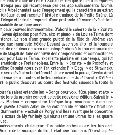
vine dans le finale de cette » Sonatine » et que les deux interprètes
s’y trompa pas qui récompensa par des applaudissements fournis
cilia Arbel chantait avec l’engagement qui la caractérise un extrait
tchèque et qui raconte l’ histoire tragique de la Petite Sirène. Là
’élégie et le finale empreint d’une profonde détresse révélait tout
sibilité de se faire aimer.
t deux oeuvres instrumentales. D’abord le scherzo de la » Sonate
» Seven épisodes pour flûte, alto et piano » de Louise Talma dont
xistence. Le son d’une grande pureté de la flûte de Jérôme van
ergie que manifeste Hélène Desaint avec son alto et la toujours
t de ces deux oeuvres une interprétation à la fois enthousiaste
é de Magali de faire découvrir des compositeurs et compositrices
soir pour Louise Talma, excellente pianiste en son temps, qui fut
 américain de Fontainebleau. Entre la » Sonate » de Prokofiev et
ène Desaint nous avait fait entendre l’ » Elegy » de Stravinsky,
e nous révéla toute l’intériorité. Juste avant la pause, Cécilia Arbel
aractérise deux courtes et belles mélodies de José David » D’été en
t le public découvre au cours des festivals successifs toute la
ous faisaient entendre les » Songs pour voix, flûte, piano et alto »
e lors du premier concert de cette neuvième édition. Suivait le »
uslav Martinu – compositeur tchèque trop méconnu – dans une
de gravité. Cécilia Arbel de sa voix chaude et vibrante offrait une
» Summertime » extrait de Porgy and Bess avant que le concert ne
» extrait de My fair lady qui réunissait une ultime fois les quatre
euse.
udissements chaleureux d’un public enthousiaste les faisaient
 Aria » de la musique du film Il était une fois dans l’Ouest signée