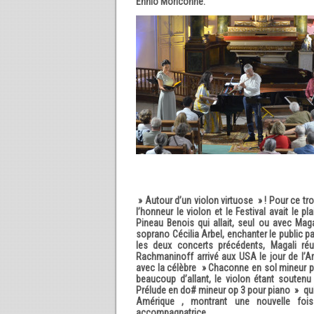
Ennio Moriconne.
» Autour d’un violon virtuose » ! Pour ce tr
l’honneur le violon et le Festival avait le pl
Pineau Benois qui allait, seul ou avec Mag
soprano Cécilia Arbel, enchanter le public pa
les deux concerts précédents, Magali réu
Rachmaninoff arrivé aux USA le jour de l’Ar
avec la célèbre » Chaconne en sol mineur po
beaucoup d’allant, le violon étant soutenu
Prélude en do# mineur op 3 pour piano » qui 
Amérique , montrant une nouvelle foi
accompagnatrice.