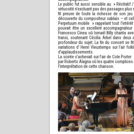
Le public fut aussi sensible au » Récitatif 
virtuosité n’excluant pas des passages plus 
fit preuve de toute la richesse de son je
découverte du compositeur sablais – et cel
Perpetuum mobile » rappelant tout l’intérêt
pouvait être un excellent accompagnateur a
Francesco Cinea où Ismaël Billy chanta ave
transi, soutenant Cécilia Arbel dans deux 
profondeur du sujet. La fin du concert se fit
variations d’ Henri Vieuxtemps sur l’air f
d’applaudissements.
La soirée s’achevait sur l’air de Cole Porte
par Roberto Alagna où les quatre complices l
l’interprétation de cette chanson.