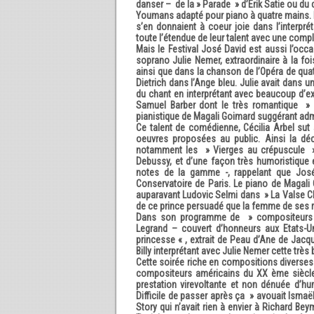
danser – de la » Parade » d’Erik Satie ou du
Youmans adapté pour piano à quatre mains. M
s’en donnaient à coeur joie dans l’interpré
toute l’étendue de leur talent avec une compl
Mais le Festival José David est aussi l’occa
soprano Julie Nemer, extraordinaire à la foi
ainsi que dans la chanson de l’Opéra de quat
Dietrich dans l’Ange bleu. Julie avait dans u
du chant en interprétant avec beaucoup d’e
Samuel Barber dont le très romantique 
pianistique de Magali Goimard suggérant adm
Ce talent de comédienne, Cécilia Arbel sut 
oeuvres proposées au public. Ainsi la déc
notamment les » Vierges au crépuscule » 
Debussy, et d’une façon très humoristique 
notes de la gamme -, rappelant que José
Conservatoire de Paris. Le piano de Magali
auparavant Ludovic Selmi dans » La Valse Ch
de ce prince persuadé que la femme de ses r
Dans son programme de » compositeurs am
Legrand – couvert d’honneurs aux Etats-U
princesse « , extrait de Peau d’Ane de Jacqu
Billy interprétant avec Julie Nemer cette très
Cette soirée riche en compositions diverse
compositeurs américains du XX ème siècle 
prestation virevoltante et non dénuée d’hu
Difficile de passer après ça » avouait Ismaë
Story qui n’avait rien à envier à Richard Beym