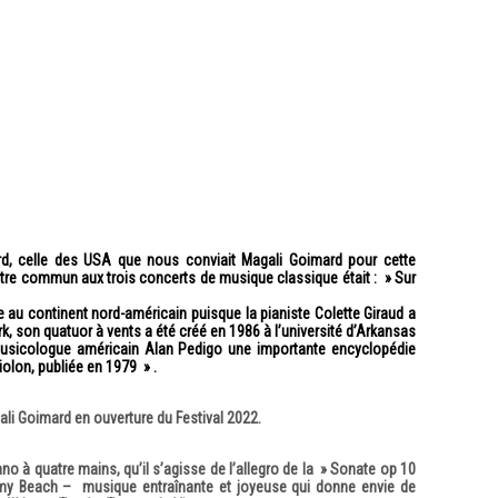
 celle des USA que nous conviait Magali Goimard pour cette
titre commun aux trois concerts de musique classique était : » Sur
 au continent nord-américain puisque la pianiste Colette Giraud a
, son quatuor à vents a été créé en 1986 à l’université d’Arkansas
usicologue
américain Alan Pedigo une importante encyclopédie
olon, publiée en 1979 » .
i Goimard en ouverture du Festival 2022.
no à quatre mains, qu’il s’agisse de l’allegro de la » Sonate op 10
y Beach – musique entraînante et joyeuse qui donne envie de