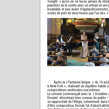
Tonight » qu’on ne se lasse jamais de réen
pianistes de la soirée avec un entrain et une
Insatiable et peu avare d’applaudissements,
soirée de près de deux heures par l’un des »
Après la » Fantaisie lyrique » du 16 août, M
à New-York « , réalisant un équilibre habile
compositeurs américains eux-mêmes.
Le concert commençait avec la » Sonatine o
Desaint -désormais bien connue du public –
se rapprochait de l’élégie, notamment dans
d’être compositeur, Dvorak fut d’abord altist