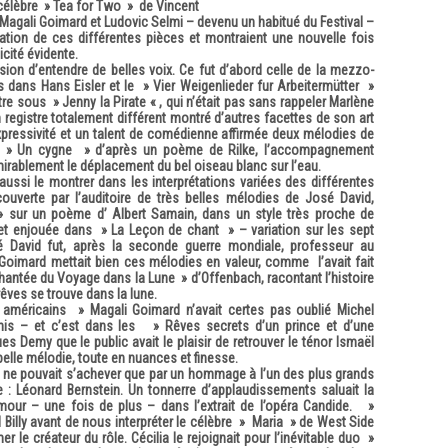
 célèbre » Tea for Two » de Vincent
agali Goimard et Ludovic Selmi – devenu un habitué du Festival –
tation de ces différentes pièces et montraient une nouvelle fois
icité évidente.
sion d’entendre de belles voix. Ce fut d’abord celle de la mezzo-
s dans Hans Eisler et le » Vier Weigenlieder fur Arbeitermütter »
re sous » Jenny la Pirate « , qui n’était pas sans rappeler Marlène
n registre totalement différent montré d’autres facettes de son art
xpressivité et un talent de comédienne affirmée deux mélodies de
» » Un cygne » d’après un poème de Rilke, l’accompagnement
irablement le déplacement du bel oiseau blanc sur l’eau.
aussi le montrer dans les interprétations variées des différentes
ouverte par l’auditoire de très belles mélodies de José David,
sur un poème d’ Albert Samain, dans un style très proche de
et enjouée dans » La Leçon de chant » – variation sur les sept
 David fut, après la seconde guerre mondiale, professeur au
 Goimard mettait bien ces mélodies en valeur, comme l’avait fait
antée du Voyage dans la Lune » d’Offenbach, racontant l’histoire
êves se trouve dans la lune.
éricains » Magali Goimard n’avait certes pas oublié Michel
nis – et c’est dans les » Rêves secrets d’un prince et d’une
es Demy que le public avait le plaisir de retrouver le ténor Ismaël
 belle mélodie, toute en nuances et finesse.
s ne pouvait s’achever que par un hommage à l’un des plus grands
: Léonard Bernstein. Un tonnerre d’applaudissements saluait la
mour – une fois de plus – dans l’extrait de l’opéra Candide. »
l Billy avant de nous interpréter le célèbre » Maria » de West Side
er le créateur du rôle. Cécilia le rejoignait pour l’inévitable duo »